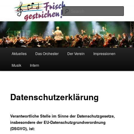
Skip
to
Sear
primary
content
Frisch gestrichen!
Main
Aktuelles
Das Orchester
Der Verein
Impressionen
menu
Musik
Intern
Datenschutzerklärung
Verantwortliche Stelle im Sinne der Datenschutzgesetze,
insbesondere der EU-Datenschutzgrundverordnung
(DSGVO), ist: