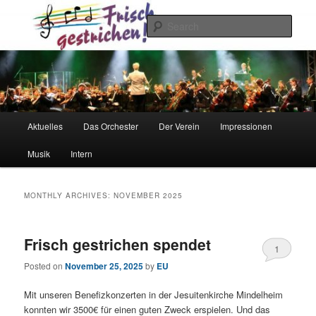
Skip
Skip
to
to
Sear
primary
secondary
content
content
Frisch gestrichen!
Main
Aktuelles
Das Orchester
Der Verein
Impressionen
menu
Musik
Intern
MONTHLY ARCHIVES:
NOVEMBER 2025
Frisch gestrichen spendet
1
Posted on
November 25, 2025
by
EU
Mit unseren Benefizkonzerten in der Jesuitenkirche Mindelheim
konnten wir 3500€ für einen guten Zweck erspielen. Und das