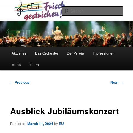
Skip
to
Sear
primary
content
Frisch gestrichen!
Main
Aktuelles
Das Orchester
Der Verein
Impressionen
menu
Musik
Intern
Post
←
Previous
Next
→
navigation
Ausblick Jubiläumskonzert
Posted on
March 11, 2024
by
EU