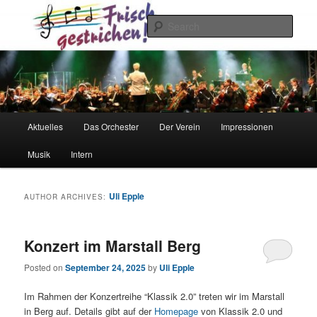
Skip
Skip
to
to
Sear
primary
secondary
content
content
Frisch gestrichen!
Main
Aktuelles
Das Orchester
Der Verein
Impressionen
menu
Musik
Intern
Uli Epple
AUTHOR ARCHIVES:
Konzert im Marstall Berg
Posted on
September 24, 2025
by
Uli Epple
Im Rahmen der Konzertreihe “Klassik 2.0” treten wir im Marstall
in Berg auf. Details gibt auf der
Homepage
von Klassik 2.0 und